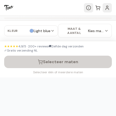
Start met ontwerpen
MAAT &
Light blue
Kies maten
KLEUR
AANTAL
★★★★★
4,9/5 · 200+ reviews
🚚
Zelfde dag verzonden
✓
Gratis verzending NL
Selecteer maten
Selecteer één of meerdere maten