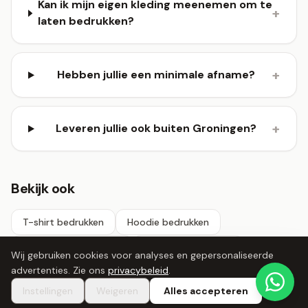
Kan ik mijn eigen kleding meenemen om te
+
laten bedrukken?
+
Hebben jullie een minimale afname?
+
Leveren jullie ook buiten Groningen?
Bekijk ook
T-shirt bedrukken
Hoodie bedrukken
Rompertje bedrukken
Sweater bedrukken
Wij gebruiken cookies voor analyses en gepersonaliseerde
advertenties. Zie ons
privacybeleid
.
Zakelijk bestellen
Instellingen
Weigeren
Alles accepteren