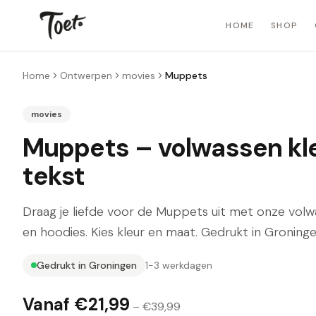
HOME
SHOP
Home
Ontwerpen
movies
Muppets
movies
Muppets – volwassen kl
tekst
Draag je liefde voor de Muppets uit met onze volwa
en hoodies. Kies kleur en maat. Gedrukt in Groninge
Gedrukt in Groningen
1-3 werkdagen
Vanaf €
21,99
– €
39,99