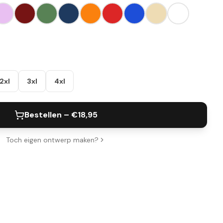
2xl
3xl
4xl
Bestellen – €
18,95
Toch eigen ontwerp maken?