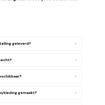
telling geleverd?
asecht?
eschikbaar?
abykleding gemaakt?