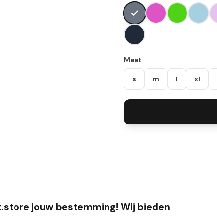
Maat
s
m
l
xl
t.store jouw bestemming! Wij bieden