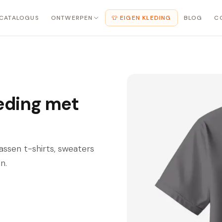
CATALOGUS
ONTWERPEN
👕 EIGEN KLEDING
BLOG
C
eding met
ssen t-shirts, sweaters
n.