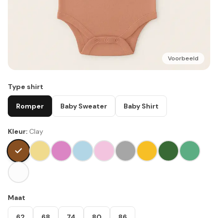
Voorbeeld
Type shirt
Romper
Baby Sweater
Baby Shirt
Kleur:
Clay
Maat
62
68
74
80
86