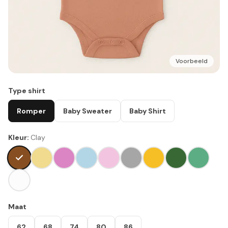
Voorbeeld
Type shirt
Romper
Baby Sweater
Baby Shirt
Kleur:
Clay
Maat
62
68
74
80
86