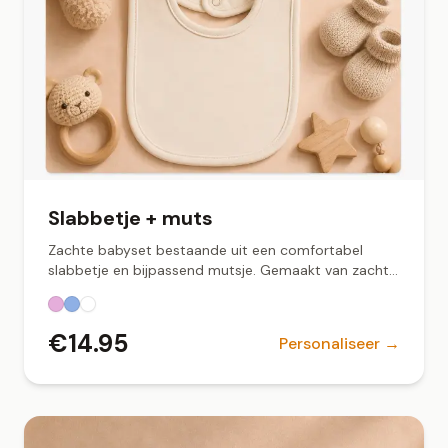
Slabbetje + muts
Zachte babyset bestaande uit een comfortabel
slabbetje en bijpassend mutsje. Gemaakt van zachte
stof met een fijne pasvorm, perfect voor dagelijks
gebruik of als kraamcadeau. Verkrijgbaar in wit,
lichtblauw en roze.
€
14.95
Personaliseer →