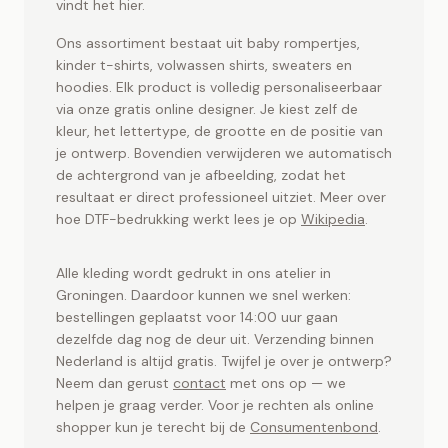
Toet.store ontwerp je online. Snel geleverd vanuit
vindt het hier.
Groningen.
Ons assortiment bestaat uit baby rompertjes,
kinder t-shirts, volwassen shirts, sweaters en
hoodies. Elk product is volledig personaliseerbaar
via onze gratis online designer. Je kiest zelf de
kleur, het lettertype, de grootte en de positie van
je ontwerp. Bovendien verwijderen we automatisch
de achtergrond van je afbeelding, zodat het
resultaat er direct professioneel uitziet. Meer over
hoe DTF-bedrukking werkt lees je op
Wikipedia
.
Alle kleding wordt gedrukt in ons atelier in
Groningen. Daardoor kunnen we snel werken:
bestellingen geplaatst voor 14:00 uur gaan
dezelfde dag nog de deur uit. Verzending binnen
Nederland is altijd gratis. Twijfel je over je ontwerp?
Neem dan gerust
contact
met ons op — we
helpen je graag verder. Voor je rechten als online
shopper kun je terecht bij de
Consumentenbond
.