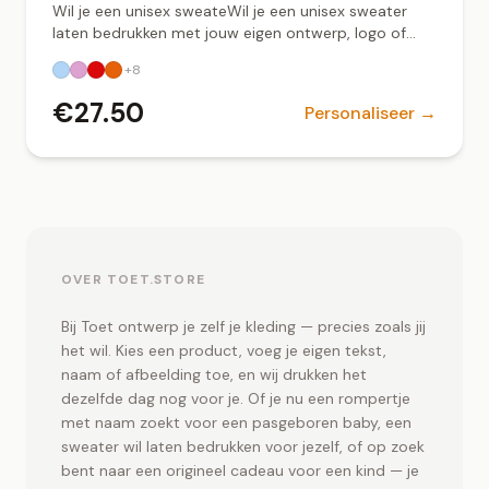
Wil je een unisex sweateWil je een unisex sweater
laten bedrukken met jouw eigen ontwerp, logo of
tekst? Bij Toet.store ontwerp je eenvoudig jouw
+
8
sweater online en zorgen wij voor een professionele,
duurzame bedrukking. Deze unisex sweater is
€
27.50
Personaliseer →
geschikt voor zowel dames als heren en heeft een
comfortabele pasvorm. Gemaakt van kwalitatief
katoenblend voor langdurig draagcomfort. Ideaal
voor bedrijfskleding, teamkleding, evenementen of
persoonlijke ontwerpen. ✔ Unisex pasvorm –
geschikt voor iedereen ✔ Bedrukking met logo, tekst
of eigen ontwerp ✔ Duurzame print – wasbestendig
en kleurvast ✔ Verkrijgbaar in meerdere kleuren en
OVER TOET.STORE
maten ✔ Lokaal bedrukt in Groningen Een sweater
bedrukken voor je bedrijf, sportteam of als
Bij Toet ontwerp je zelf je kleding — precies zoals jij
persoonlijk cadeau? Upload je ontwerp en ontvang
het wil. Kies een product, voeg je eigen tekst,
een uniek en professioneel resultaat. Sweater
naam of afbeelding toe, en wij drukken het
bedrukken in Groningen Zoek je een betrouwbare
dezelfde dag nog voor je. Of je nu een rompertje
partij voor een sweater bedrukken in Groningen?
met naam zoekt voor een pasgeboren baby, een
Toet.store verzorgt professionele textielbedrukking
sweater wil laten bedrukken voor jezelf, of op zoek
met snelle levertijden en persoonlijke service.r laten
bedrukken met jouw eigen ontwerp of logo? Bij
bent naar een origineel cadeau voor een kind — je