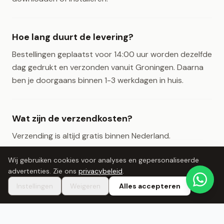
Hoe lang duurt de levering?
Bestellingen geplaatst voor 14:00 uur worden dezelfde
dag gedrukt en verzonden vanuit Groningen. Daarna
ben je doorgaans binnen 1-3 werkdagen in huis.
Wat zijn de verzendkosten?
Verzending is altijd gratis binnen Nederland.
Wij gebruiken cookies voor analyses en gepersonaliseerde
advertenties. Zie ons
privacybeleid
.
Kan ik mijn eigen kledingstuk laten
Instellingen
Weigeren
Alles accepteren
bedrukken?
Ja, via onze eigen-kleding-service breng je je eigen
kledingstuk mee naar ons atelier in Groningen. We