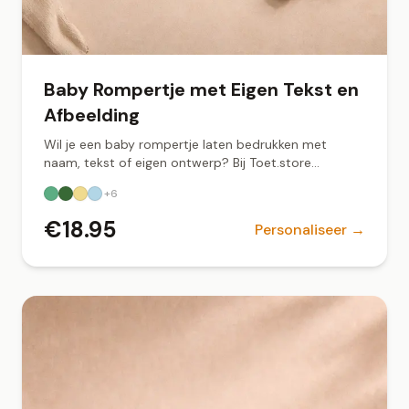
Baby Rompertje met Eigen Tekst en
Afbeelding
Wil je een baby rompertje laten bedrukken met
naam, tekst of eigen ontwerp? Bij Toet.store
ontwerp je jouw gepersonaliseerde romper online.
+
6
Zacht biologisch katoen, snel geleverd vanuit
Groningen.
€
18.95
Personaliseer →