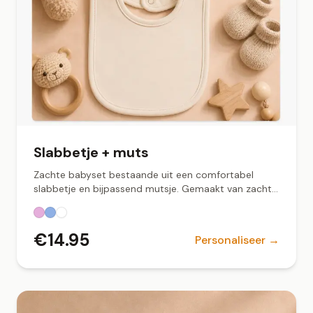
Slabbetje + muts
Zachte babyset bestaande uit een comfortabel
slabbetje en bijpassend mutsje. Gemaakt van zachte
stof met een fijne pasvorm, perfect voor dagelijks
gebruik of als kraamcadeau. Verkrijgbaar in wit,
lichtblauw en roze.
€
14.95
Personaliseer →