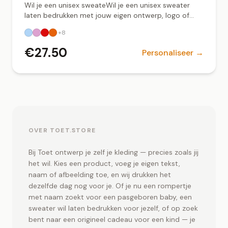
Wil je een unisex sweateWil je een unisex sweater
laten bedrukken met jouw eigen ontwerp, logo of
tekst? Bij Toet.store ontwerp je eenvoudig jouw
+
8
sweater online en zorgen wij voor een professionele,
duurzame bedrukking. Deze unisex sweater is
€
27.50
Personaliseer →
geschikt voor zowel dames als heren en heeft een
comfortabele pasvorm. Gemaakt van kwalitatief
katoenblend voor langdurig draagcomfort. Ideaal
voor bedrijfskleding, teamkleding, evenementen of
persoonlijke ontwerpen. ✔ Unisex pasvorm –
geschikt voor iedereen ✔ Bedrukking met logo, tekst
of eigen ontwerp ✔ Duurzame print – wasbestendig
en kleurvast ✔ Verkrijgbaar in meerdere kleuren en
OVER TOET.STORE
maten ✔ Lokaal bedrukt in Groningen Een sweater
bedrukken voor je bedrijf, sportteam of als
Bij Toet ontwerp je zelf je kleding — precies zoals jij
persoonlijk cadeau? Upload je ontwerp en ontvang
het wil. Kies een product, voeg je eigen tekst,
een uniek en professioneel resultaat. Sweater
naam of afbeelding toe, en wij drukken het
bedrukken in Groningen Zoek je een betrouwbare
dezelfde dag nog voor je. Of je nu een rompertje
partij voor een sweater bedrukken in Groningen?
met naam zoekt voor een pasgeboren baby, een
Toet.store verzorgt professionele textielbedrukking
sweater wil laten bedrukken voor jezelf, of op zoek
met snelle levertijden en persoonlijke service.r laten
bedrukken met jouw eigen ontwerp of logo? Bij
bent naar een origineel cadeau voor een kind — je