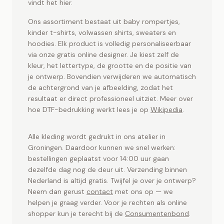
Toet.store ontwerp je online. Snel geleverd vanuit
vindt het hier.
Groningen.
Ons assortiment bestaat uit baby rompertjes,
kinder t-shirts, volwassen shirts, sweaters en
hoodies. Elk product is volledig personaliseerbaar
via onze gratis online designer. Je kiest zelf de
kleur, het lettertype, de grootte en de positie van
je ontwerp. Bovendien verwijderen we automatisch
de achtergrond van je afbeelding, zodat het
resultaat er direct professioneel uitziet. Meer over
hoe DTF-bedrukking werkt lees je op
Wikipedia
.
Alle kleding wordt gedrukt in ons atelier in
Groningen. Daardoor kunnen we snel werken:
bestellingen geplaatst voor 14:00 uur gaan
dezelfde dag nog de deur uit. Verzending binnen
Nederland is altijd gratis. Twijfel je over je ontwerp?
Neem dan gerust
contact
met ons op — we
helpen je graag verder. Voor je rechten als online
shopper kun je terecht bij de
Consumentenbond
.