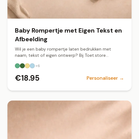
Baby Rompertje met Eigen Tekst en
Afbeelding
Wil je een baby rompertje laten bedrukken met
naam, tekst of eigen ontwerp? Bij Toet.store
ontwerp je jouw gepersonaliseerde romper online.
+
6
Zacht biologisch katoen, snel geleverd vanuit
Groningen.
€
18.95
Personaliseer →