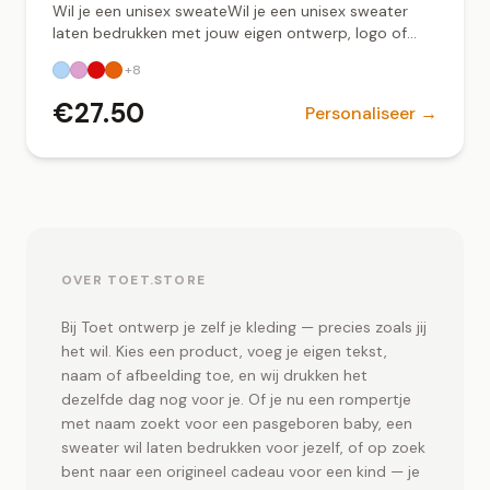
Wil je een unisex sweateWil je een unisex sweater
laten bedrukken met jouw eigen ontwerp, logo of
tekst? Bij Toet.store ontwerp je eenvoudig jouw
+
8
sweater online en zorgen wij voor een professionele,
duurzame bedrukking. Deze unisex sweater is
€
27.50
Personaliseer →
geschikt voor zowel dames als heren en heeft een
comfortabele pasvorm. Gemaakt van kwalitatief
katoenblend voor langdurig draagcomfort. Ideaal
voor bedrijfskleding, teamkleding, evenementen of
persoonlijke ontwerpen. ✔ Unisex pasvorm –
geschikt voor iedereen ✔ Bedrukking met logo, tekst
of eigen ontwerp ✔ Duurzame print – wasbestendig
en kleurvast ✔ Verkrijgbaar in meerdere kleuren en
OVER TOET.STORE
maten ✔ Lokaal bedrukt in Groningen Een sweater
bedrukken voor je bedrijf, sportteam of als
Bij Toet ontwerp je zelf je kleding — precies zoals jij
persoonlijk cadeau? Upload je ontwerp en ontvang
het wil. Kies een product, voeg je eigen tekst,
een uniek en professioneel resultaat. Sweater
naam of afbeelding toe, en wij drukken het
bedrukken in Groningen Zoek je een betrouwbare
dezelfde dag nog voor je. Of je nu een rompertje
partij voor een sweater bedrukken in Groningen?
met naam zoekt voor een pasgeboren baby, een
Toet.store verzorgt professionele textielbedrukking
sweater wil laten bedrukken voor jezelf, of op zoek
met snelle levertijden en persoonlijke service.r laten
bedrukken met jouw eigen ontwerp of logo? Bij
bent naar een origineel cadeau voor een kind — je