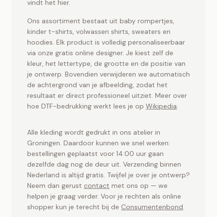
Toet.store ontwerp je online. Snel geleverd vanuit
vindt het hier.
Groningen.
Ons assortiment bestaat uit baby rompertjes,
kinder t-shirts, volwassen shirts, sweaters en
hoodies. Elk product is volledig personaliseerbaar
via onze gratis online designer. Je kiest zelf de
kleur, het lettertype, de grootte en de positie van
je ontwerp. Bovendien verwijderen we automatisch
de achtergrond van je afbeelding, zodat het
resultaat er direct professioneel uitziet. Meer over
hoe DTF-bedrukking werkt lees je op
Wikipedia
.
Alle kleding wordt gedrukt in ons atelier in
Groningen. Daardoor kunnen we snel werken:
bestellingen geplaatst voor 14:00 uur gaan
dezelfde dag nog de deur uit. Verzending binnen
Nederland is altijd gratis. Twijfel je over je ontwerp?
Neem dan gerust
contact
met ons op — we
helpen je graag verder. Voor je rechten als online
shopper kun je terecht bij de
Consumentenbond
.