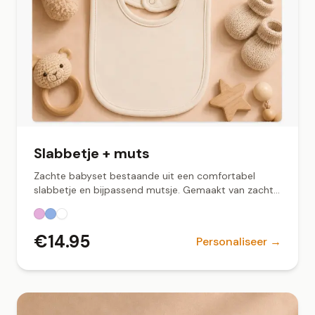
Slabbetje + muts
Zachte babyset bestaande uit een comfortabel
slabbetje en bijpassend mutsje. Gemaakt van zachte
stof met een fijne pasvorm, perfect voor dagelijks
gebruik of als kraamcadeau. Verkrijgbaar in wit,
lichtblauw en roze.
€
14.95
Personaliseer →