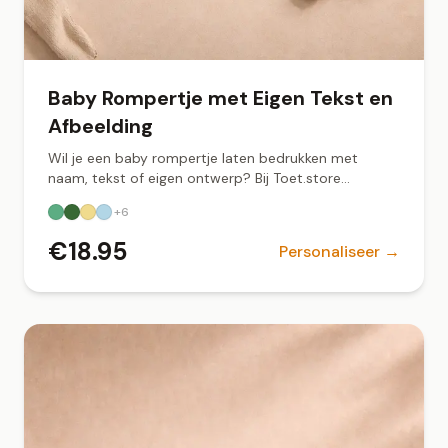
Baby Rompertje met Eigen Tekst en
Afbeelding
Wil je een baby rompertje laten bedrukken met
naam, tekst of eigen ontwerp? Bij Toet.store
ontwerp je jouw gepersonaliseerde romper online.
+
6
Zacht biologisch katoen, snel geleverd vanuit
Groningen.
€
18.95
Personaliseer →