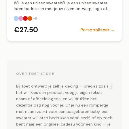
Wil je een unisex sweateWil je een unisex sweater
laten bedrukken met jouw eigen ontwerp, logo of
tekst? Bij Toet.store ontwerp je eenvoudig jouw
+
8
sweater online en zorgen wij voor een professionele,
duurzame bedrukking. Deze unisex sweater is
€
27.50
Personaliseer →
geschikt voor zowel dames als heren en heeft een
comfortabele pasvorm. Gemaakt van kwalitatief
katoenblend voor langdurig draagcomfort. Ideaal
voor bedrijfskleding, teamkleding, evenementen of
persoonlijke ontwerpen. ✔ Unisex pasvorm –
geschikt voor iedereen ✔ Bedrukking met logo, tekst
of eigen ontwerp ✔ Duurzame print – wasbestendig
en kleurvast ✔ Verkrijgbaar in meerdere kleuren en
OVER TOET.STORE
maten ✔ Lokaal bedrukt in Groningen Een sweater
bedrukken voor je bedrijf, sportteam of als
Bij Toet ontwerp je zelf je kleding — precies zoals jij
persoonlijk cadeau? Upload je ontwerp en ontvang
het wil. Kies een product, voeg je eigen tekst,
een uniek en professioneel resultaat. Sweater
naam of afbeelding toe, en wij drukken het
bedrukken in Groningen Zoek je een betrouwbare
dezelfde dag nog voor je. Of je nu een rompertje
partij voor een sweater bedrukken in Groningen?
met naam zoekt voor een pasgeboren baby, een
Toet.store verzorgt professionele textielbedrukking
sweater wil laten bedrukken voor jezelf, of op zoek
met snelle levertijden en persoonlijke service.r laten
bedrukken met jouw eigen ontwerp of logo? Bij
bent naar een origineel cadeau voor een kind — je