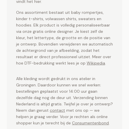
Toet.store ontwerp je online. Snel geleverd vanuit
vindt het hier.
Groningen.
Ons assortiment bestaat uit baby rompertjes,
kinder t-shirts, volwassen shirts, sweaters en
hoodies. Elk product is volledig personaliseerbaar
via onze gratis online designer. Je kiest zelf de
kleur, het lettertype, de grootte en de positie van
je ontwerp. Bovendien verwijderen we automatisch
de achtergrond van je afbeelding, zodat het
resultaat er direct professioneel uitziet. Meer over
hoe DTF-bedrukking werkt lees je op
Wikipedia
.
Alle kleding wordt gedrukt in ons atelier in
Groningen. Daardoor kunnen we snel werken:
bestellingen geplaatst voor 14:00 uur gaan
dezelfde dag nog de deur uit. Verzending binnen
Nederland is altijd gratis. Twijfel je over je ontwerp?
Neem dan gerust
contact
met ons op — we
helpen je graag verder. Voor je rechten als online
shopper kun je terecht bij de
Consumentenbond
.