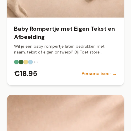
Baby Rompertje met Eigen Tekst en
Afbeelding
Wil je een baby rompertje laten bedrukken met
naam, tekst of eigen ontwerp? Bij Toet.store
ontwerp je jouw gepersonaliseerde romper online.
+
6
Zacht biologisch katoen, snel geleverd vanuit
Groningen.
€
18.95
Personaliseer →