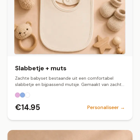
Slabbetje + muts
Zachte babyset bestaande uit een comfortabel
slabbetje en bijpassend mutsje. Gemaakt van zachte
stof met een fijne pasvorm, perfect voor dagelijks
gebruik of als kraamcadeau. Verkrijgbaar in wit,
lichtblauw en roze.
€
14.95
Personaliseer →